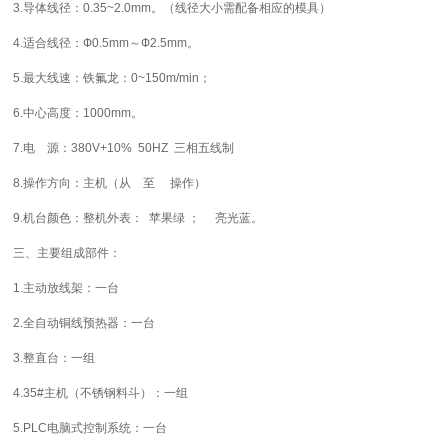
3.
导体线径：
0.35~2.0mm
。（线径大小需配备相应的模具）
4.
适合线径：Ф
0.5mm
～Ф
2.5mm
。
5.
最大线速：铁氟龙：
0~150m/min
；
6.
中心高度：
1000mm
。
7.
电
源：
380V+10% 50HZ
三相五线制
8.
操作方向：主机（从
至
操作）
9.
机台颜色：整机外表：
苹果绿
；
亮光蓝。
三、主要组成部件：
1.
主动放线架：一台
2.
全自动铜线预热器：一台
3.
整直台：一组
4.35#
主机（
不锈钢料斗
）：一组
5.PLC
电脑式控制系统：一台