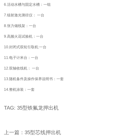
6.
活动水槽与固定水槽：一组
7.
镭射激光测径仪：
一台
8.
张力储线架：一台
9.
高频火花试验机：一台
10.
封闭式双轮引取机
:
一台
11.
电子计米台：一台
12.
双轴收线机：
一台
13.
随机备件及操作保养说明书：一套
14.
整机涂装：一套
TAG:
35型铁氟龙押出机
上一篇：35型芯线押出机