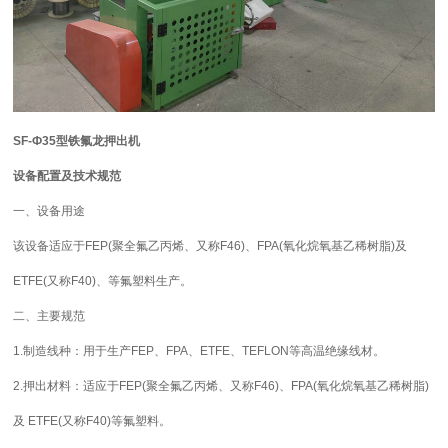
S
F-
Ф
35
型铁氟龙押出机
设备配置及技术规范
一、设备用途
该设备适应于
FEP(
聚全氟乙丙烯、又称
F46)
、
FPA(
氧化烷氧基乙稀树脂
)
及
ETFE(
又称
F40)
、等
氟
塑料生产。
二、主要规范
1.
制造线种：用于生产
FEP
、
FPA
、
ETFE
、
TEFLON
等
高温
绝缘线材。
2.
押出材料：适应于
FEP(
聚全氟乙丙烯、又称
F46)
、
FPA(
氧化烷氧基乙稀树脂
)
及
ETFE(
又称
F40)
等氟塑料。